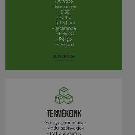
- Amtico
- Burmatex
- EGE
- Forbo
- Interfloor
- Jacaranda
- MONDO
- Pergo
- Vescom
BŐVEBBEN
Termékeink
- Szőnyegburkolatok
- Modul szőnyegek
- LVT burkolatok