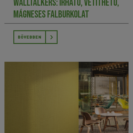
Walltalkers: írható, vetíthető,
mágneses falburkolat
BŐVEBBEN