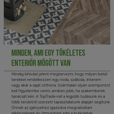
Minden, ami egy tökéletes
enteriőr mögött van
Mindig kihívást jelent megtervezni, hogy milyen belső
terekkel rendelkezzen egy iroda, szálloda, étterem
vagy akár a saját otthona. Számtalan olyan szempontot
kell figyelembe venni, amiben jobb, ha szakemberek
tanácsát kéri. A TopTrade-nél a legjobb tudásunk és a
több területről szerzett tapasztalatunk alapján segítünk
Önnek az igényeihez igazodva megvalósítani
elképzeléseit és útmutatást adni a burkolatok