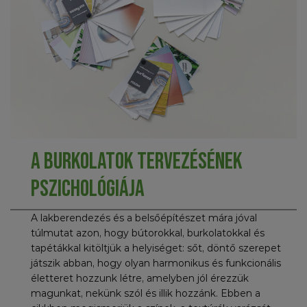
A burkolatok tervezésének
pszichológiája
A lakberendezés és a belsőépítészet mára jóval
túlmutat azon, hogy bútorokkal, burkolatokkal és
tapétákkal kitöltjük a helyiséget: sőt, döntő szerepet
játszik abban, hogy olyan harmonikus és funkcionális
életteret hozzunk létre, amelyben jól érezzük
magunkat, nekünk szól és illik hozzánk. Ebben a