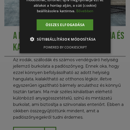
ablakot a honlap alján, a süti (cookie)
beállításokra kattintva.
Bővebben
ÖSSZES ELFOGADÁSA
A padlószőnyegek élettartama és
SÜTIBEÁLLÍTÁSOK MÓDOSÍTÁSA
karbantartása
POWERED BY COOKIESCRIPT
Az irodák, szállodák és számos vendégváró helyiség
jellemző burkolata a padlószőnyeg. Ennek oka, hogy
ezzel könnyen befolyásolható az adott helyiség
hangulata, kialakítható az otthonos légkör, illetve
egyszerűen igazítható bármely arculathoz és könnyű
tisztán tartani. Ma már széles kínálatban elérhető
különböző anyagösszetételű, színű és mintázatú
burkolat, ami biztosítja a színvonalas enteriőrt. Ebben a
cikkben összegyűjtöttünk mindent, amit a
padlószőnyegekről tudni érdemes.