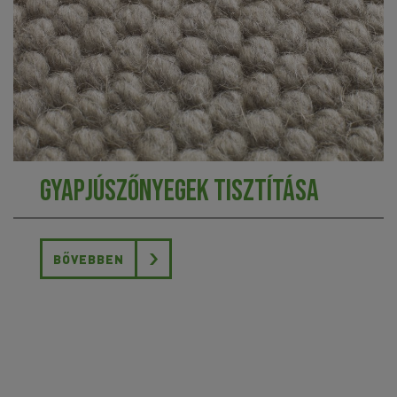
Gyapjúszőnyegek tisztítása
BŐVEBBEN