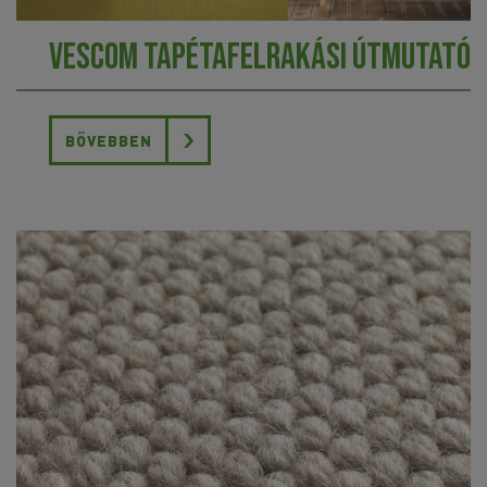
Vescom tapétafelrakási útmutató
BŐVEBBEN