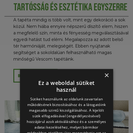
Tartósság és esztétika egyszerre
A tapéta mindig is több volt, mint egy dekoráció a sok
közül. Nem hiába ennyire népszerű díszítő elem, hiszen
a megfelelő szín, minta és fényesség megválasztásával
egyedi hatást tud elérni. Megalapozza az adott belső
tér harmóniáját, melegségét. Ebben nyújtanak
segítséget a sokoldalúan felhasználható magas
minőségű Vescom tapétáink.
×
BŐVEBBEN
Ez a weboldal sütiket
használ
Sütiket használunk az oldalunk zavartalan
működésének biztosításához és a látogatóink
magasabb szintű kiszolgálásához. A kijelölt
sütik elfogadásával (engedélyezésével)
hozzájárul azok aktiválásához és a személyes
adatai kezeléséhez, melyet bármikor
módosíthat, törölhet: újra megnyithatja ezt az