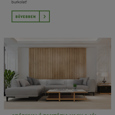
burkolat!
BŐVEBBEN