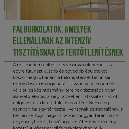
Falburkolatok, amelyek
ellenállnak az intenzív
tisztításnak és fertőtlenítésnek
A mai modern építészet vívmányainak nemcsak az
egyre futurisztikusabb és egyedibb épületeket
köszönhetjük, hanem a belsőépítészet technikai
megoldásaira is nagy hatással vannak. Jelenkorunk
vállalati és közintézményi tereinek tisztasága olyan
alapvető elvárás, amely közvetlen hatással van az ott
dolgozók és a látogatók közérzetére. Nem elég
azonban, ha egy tér tiszta - vonzónak és inspirálónak is
kell lennie. Adja magát a kérdés: hogyan teremtsünk
egyensúlyt e két, látszólag ellentétes követelmény
között? A válasz a vinil falburkolatokban rejlik.