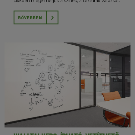
cikkben megismerjük a színek, a textúrák varázsát.
BŐVEBBEN