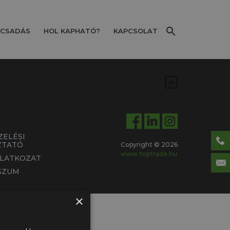
CSADÁS
HOL KAPHATÓ?
KAPCSOLAT
ZELÉSI
ZTATÓ
Copyright © 2026
www.toptrade.hu
ILATKOZAT
SZUM
×