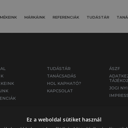
MÉKEINK
MÁRKÁINK
REFERENCIÁK
TUDÁSTÁR
TANÁ
AL
TUDÁSTÁR
ÁSZF
NK
TANÁCSADÁS
ADATKE
TÁJÉKO
KEINK
HOL KAPHATÓ?
JOGI NY
INK
KAPCSOLAT
IMPRES
ENCIÁK
Ez a weboldal sütiket használ