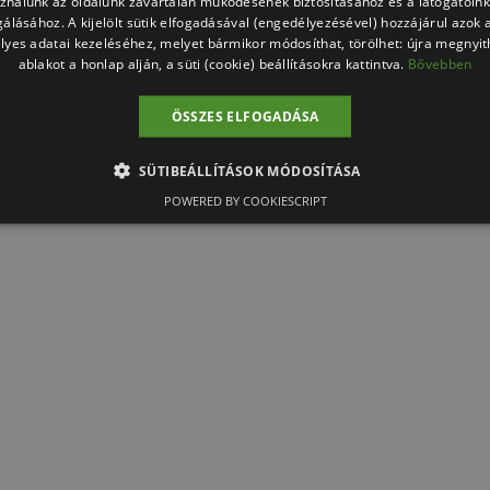
sználunk az oldalunk zavartalan működésének biztosításához és a látogatói
lgálásához. A kijelölt sütik elfogadásával (engedélyezésével) hozzájárul azok 
lyes adatai kezeléséhez, melyet bármikor módosíthat, törölhet: újra megnyith
ablakot a honlap alján, a süti (cookie) beállításokra kattintva.
Bővebben
ÖSSZES ELFOGADÁSA
SÜTIBEÁLLÍTÁSOK MÓDOSÍTÁSA
POWERED BY COOKIESCRIPT