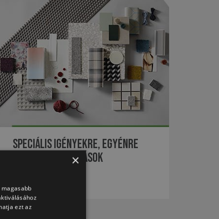
Speciális igényekre, egyénre
szabott megoldások
×
BŐVEBBEN
nk magasabb
aktiválásához
atja ezt az