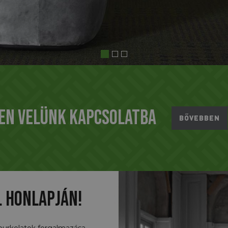
en velünk kapcsolatba
BŐVEBBEN
. honlapján!
urkolatok forgalmazása.