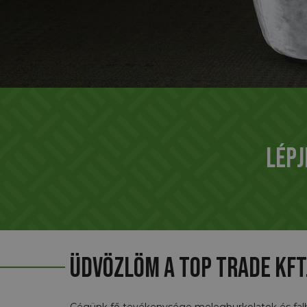
Lépj
Üdvözlöm a Top Trade Kft
Cégünk fő tevékenysége melegburkolatok és falb