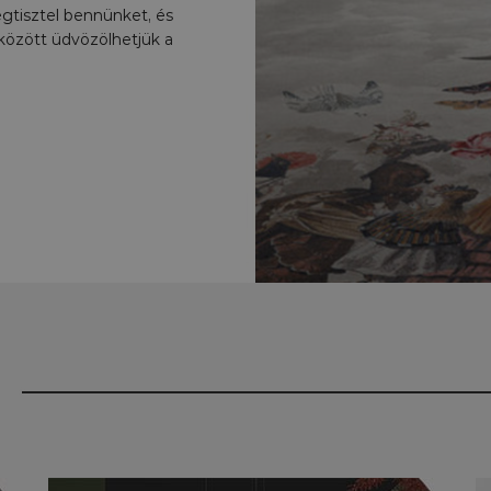
tisztel bennünket, és
között üdvözölhetjük a