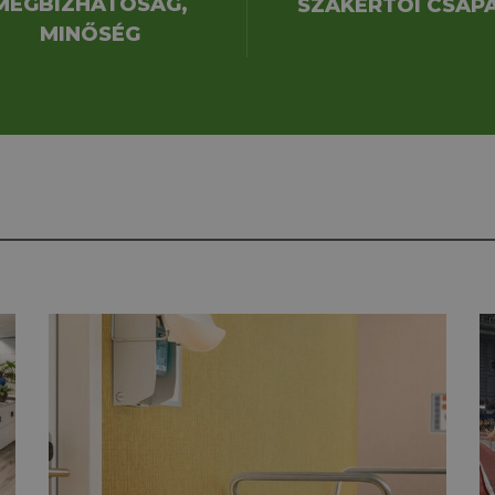
MEGBÍZHATÓSÁG,
SZAKÉRTŐI CSAP
MINŐSÉG