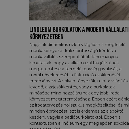
Linóleum burkolatok a modern vállalati
környezetben
Napjaink dinamikus üzleti világában a megfelelő
munkakörnyezet kulcsfontosságú kérdés a
munkavállalók szempontjából. Tanulmányok
kimutatták, hogy az alkalmazottak jólétének
megteremtése a termelékenység javulását, a
morál növekedését, a fluktuáció csökkenését
eredményezi. Az olyan tényezők, mint a világítás,
levegő, a zajcsökkentés, vagy a burkolatok
minősége mind hozzájárulnak egy jobb irodai
környezet megteremtéséhez. Éppen ezért ajánlo
az irodatervezés holisztikus megközelítése, és mi
minden építkezést, ezt is érdemes az alapoktól
kezdeni, vagyis a padlóburkolatoktól. Ebben a
kontextusban a linóleum egy meglepően sokolda