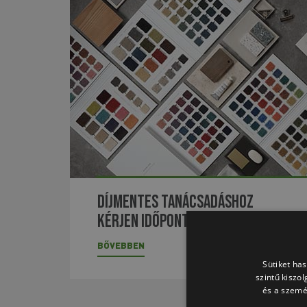
Díjmentes tanácsadáshoz
kérjen időpontot
BŐVEBBEN
Sütiket ha
szintű kiszo
és a szemé