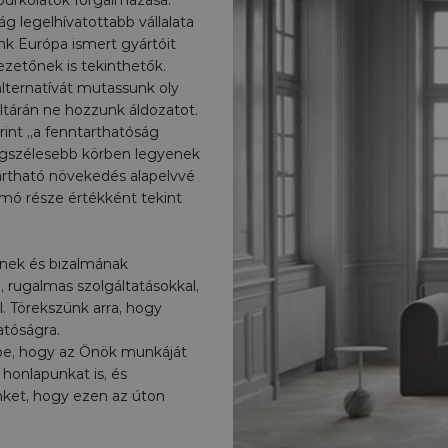
g legelhívatottabb vállalata
ónk Európa ismert gyártóit
ezetőnek is tekinthetők.
lternatívát mutassunk oly
ltárán ne hozzunk áldozatot.
rint „a fenntarthatóság
legszélesebb körben legyenek
artható növekedés alapelvvé
omó része értékként tekint
nek és bizalmának
, rugalmas szolgáltatásokkal,
. Törekszünk arra, hogy
atóságra.
kbe, hogy az Önök munkáját
honlapunkat is, és
inket, hogy ezen az úton