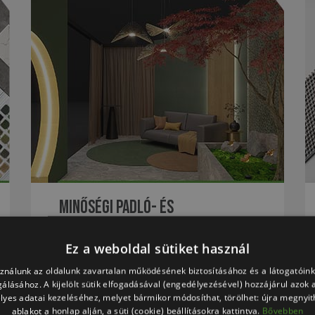
Minőségi padló- és
falburkolatok kereskedelme
Ez a weboldal sütiket használ
BŐVEBBEN
sználunk az oldalunk zavartalan működésének biztosításához és a látogatói
lgálásához. A kijelölt sütik elfogadásával (engedélyezésével) hozzájárul azok 
lyes adatai kezeléséhez, melyet bármikor módosíthat, törölhet: újra megnyith
ablakot a honlap alján, a süti (cookie) beállításokra kattintva.
Bővebben