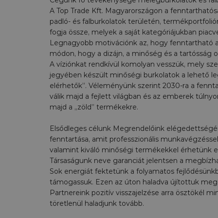
A Top Trade Kft. Magyarországon a fenntarthatósá
padló- és falburkolatok területén, termékportfoli
fogja össze, melyek a saját kategóriájukban piacv
Legnagyobb motivációnk az, hogy fenntartható a
módon, hogy a dizájn, a minőség és a tartósság o
A víziónkat rendkívül komolyan vesszük, mely sze
jegyében készült minőségi burkolatok a lehető 
elérhetők”. Véleményünk szerint 2030-ra a fennt
válik majd a fejlett világban és az emberek túlny
majd a „zöld” termékekre.
Elsődleges célunk Megrendelőink elégedettségé
fenntartása, amit professzionális munkavégzéssel
valamint kiváló minőségi termékekkel érhetünk el
Társaságunk neve garanciát jelentsen a megbízh
Sok energiát fektetünk a folyamatos fejlődésün
támogassuk. Ezen az úton haladva újítottuk meg 
Partnereink pozitív visszajelzése arra ösztökél m
töretlenül haladjunk tovább.