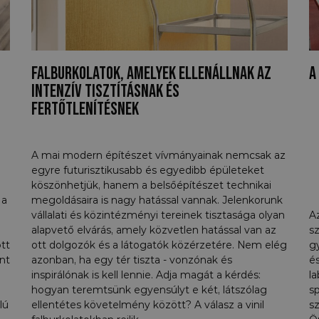
Falburkolatok, amelyek ellenállnak az
A
intenzív tisztításnak és
fertőtlenítésnek
A mai modern építészet vívmányainak nemcsak az
egyre futurisztikusabb és egyedibb épületeket
köszönhetjük, hanem a belsőépítészet technikai
 a
megoldásaira is nagy hatással vannak. Jelenkorunk
vállalati és közintézményi tereinek tisztasága olyan
A
alapvető elvárás, amely közvetlen hatással van az
sz
tt
ott dolgozók és a látogatók közérzetére. Nem elég
gy
nt
azonban, ha egy tér tiszta - vonzónak és
é
inspirálónak is kell lennie. Adja magát a kérdés:
la
hogyan teremtsünk egyensúlyt e két, látszólag
s
lú
ellentétes követelmény között? A válasz a vinil
s