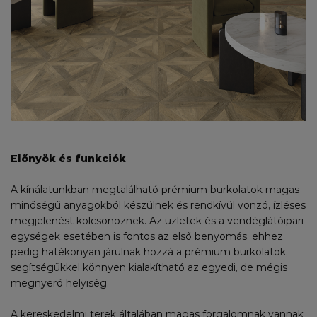
Előnyök és funkciók
A kínálatunkban megtalálható prémium burkolatok magas
minőségű anyagokból készülnek és rendkívül vonzó, ízléses
megjelenést kölcsönöznek. Az üzletek és a vendéglátóipari
egységek esetében is fontos az első benyomás, ehhez
pedig hatékonyan járulnak hozzá a prémium burkolatok,
segítségükkel könnyen kialakítható az egyedi, de mégis
megnyerő helyiség.
A kereskedelmi terek általában magas forgalomnak vannak