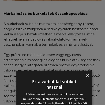
Márkaimázs és burkolatok összekapcsolása
A burkolatok színe és mintázata lehetőséget nyújt arra,
hogy visszaköszönjenek a márka gyakran használt elemei.
Például egy ruházati üzletben a márka jellegzetes színei
lehetnek jelen a padló- és falburkolatokon, amelyek
összhangban vannak a termékek és a márka stílusával.
Egy prémium márka üzletében vagy egy nívós
étteremben a minőségi és elegáns burkolatok segíthetnek
abban, hogy a látogatók számára rögtön egyértelművé
váljon a termékek és szolgáltatások magas színvonala.
×
Ezzel szemben egy bohém stílusú kávézóban a különböző
fal-, illetve padlóburkolatok segítségével könnyen
Ez a weboldal sütiket
kialakítható egy lazább, egyedi stílus, ami jellemzi a kávézó
használ
hangulatát. A burkolatok egyedülálló, különleges kialakítása
Sütiket használunk az oldalunk zavartalan
segíthet abban, hogy egy márka megkülönböztethetővé
működésének biztosításához és a látogatóink
váljon a versenytársakhoz képest.
magasabb szintű kiszolgálásához. A kijelölt sütik