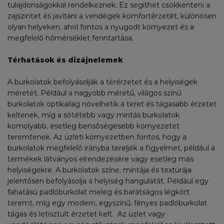
tulajdonságokkal rendelkeznek. Ez segíthet csökkenteni a
zajszintet és javítani a vendégek komfortérzetét, különösen
olyan helyeken, ahol fontos a nyugodt környezet és a
megfelelő hőmérséklet fenntartása.
Térhatások és dizájnelemek
A burkolatok befolyásolják a térérzetet és a helyiségek
méretét. Például a nagyobb méretű, világos színű
burkolatok optikailag növelhetik a teret és tágasabb érzetet
keltenek, míg a sötétebb vagy mintás burkolatok
komolyabb, esetleg bensőségesebb környezetet
teremtenek. Az üzleti környezetben fontos, hogy a
burkolatok megfelelő irányba tereljék a figyelmet, például a
termékek látványos elrendezésére vagy esetleg más
helyiségekre. A burkolatok színe, mintája és textúrája
jelentősen befolyásolja a helyiség hangulatát. Például egy
fahatású padlóburkolat meleg és barátságos légkört
teremt, míg egy modern, egyszínű, fényes padlóburkolat
tágas és letisztult érzetet kelt. Az üzlet vagy