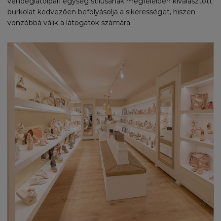
vendéglátóipari egység stílusának megfelelően kiválasztott
burkolat kedvezően befolyásolja a sikerességet, hiszen
vonzóbbá válik a látogatók számára.