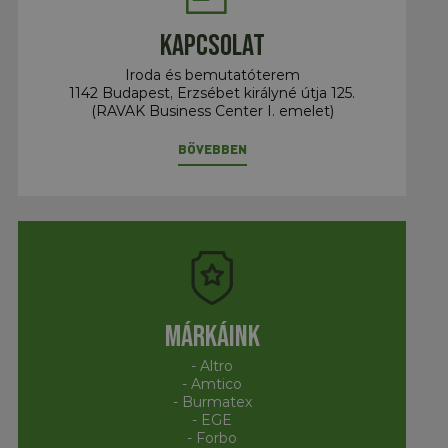
Kapcsolat
Iroda és bemutatóterem
1142 Budapest, Erzsébet királyné útja 125.
(RAVAK Business Center I. emelet)
BŐVEBBEN
Márkáink
- Altro
- Amtico
- Burmatex
- EGE
- Forbo