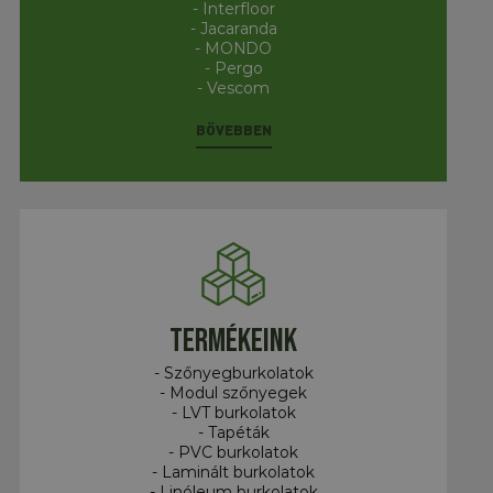
- Interfloor
- Jacaranda
- MONDO
- Pergo
- Vescom
BŐVEBBEN
Termékeink
- Szőnyegburkolatok
- Modul szőnyegek
- LVT burkolatok
- Tapéták
- PVC burkolatok
- Laminált burkolatok
- Linóleum burkolatok