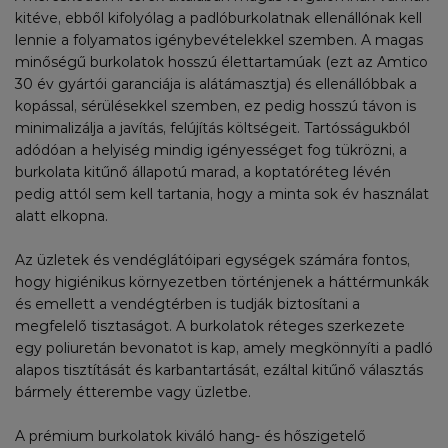
kitéve, ebből kifolyólag a padlóburkolatnak ellenállónak kell
lennie a folyamatos igénybevételekkel szemben. A magas
minőségű burkolatok hosszú élettartamúak (ezt az Amtico
30 év gyártói garanciája is alátámasztja) és ellenállóbbak a
kopással, sérülésekkel szemben, ez pedig hosszú távon is
minimalizálja a javítás, felújítás költségeit. Tartósságukból
adódóan a helyiség mindig igényességet fog tükrözni, a
burkolata kitűnő állapotú marad, a koptatóréteg lévén
pedig attól sem kell tartania, hogy a minta sok év használat
alatt elkopna.
Az üzletek és vendéglátóipari egységek számára fontos,
hogy higiénikus környezetben történjenek a háttérmunkák
és emellett a vendégtérben is tudják biztosítani a
megfelelő tisztaságot. A burkolatok réteges szerkezete
egy poliuretán bevonatot is kap, amely megkönnyíti a padló
alapos tisztítását és karbantartását, ezáltal kitűnő választás
bármely étterembe vagy üzletbe.
A prémium burkolatok kiváló hang- és hőszigetelő