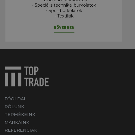
- Speciális technikai burkolatok
- Sportburkolatok
- Textíliák
BŐVEBBEN
FŐOLDAL
RÓLUNK
TERMÉKEINK
MÁRKÁINK
REFERENCIÁK