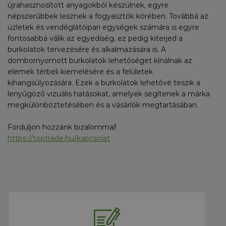
újrahasznosított anyagokból készülnek, egyre
népszerűbbek lesznek a fogyasztók körében. Továbbá az
üzletek és vendéglátóipari egységek számára is egyre
fontosabbá válik az egyediség, ez pedig kiterjed a
burkolatok tervezésére és alkalmazására is. A
dombornyomott burkolatok lehetőséget kínálnak az
elemek térbeli kiemelésére és a felületek
kihangsúlyozására. Ezek a burkolatok lehetővé teszik a
lenyűgöző vizuális hatásokat, amelyek segítenek a márka
megkülönböztetésében és a vásárlók megtartásában.
Forduljon hozzánk bizalommal!
https://toptrade.hu/kapcsolat