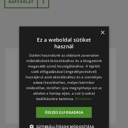
KAPCSOLAT
×
Ez a weboldal sütiket
használ
Sütiket használunk az oldalunk zavartalan
működésének biztosításához és a látogatóink
magasabb szintű kiszolgálásához. A kijelölt
sütik elfogadásával (engedélyezésével)
hozzájárul azok aktiválásához és a személyes
Kapcsolat
adatai kezeléséhez, melyet bármikor
módosíthat, törölhet: újra megnyithatja ezt az
Iroda és bemutatóterem
ablakot a honlap alján, a süti (cookie)
1142 Budapest, Erzsébet királyné útja 125.
beállításokra kattintva.
Bővebben
(RAVAK Business Center I. emelet)
BŐVEBBEN
ÖSSZES ELFOGADÁSA
SÜTIBEÁLLÍTÁSOK MÓDOSÍTÁSA