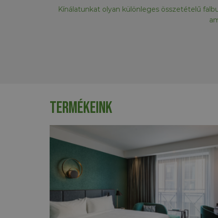
Kínálatunkat olyan különleges összetételű falbur
am
Termékeink