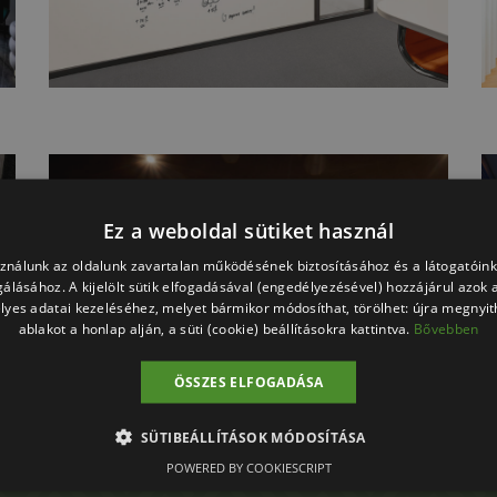
Ez a weboldal sütiket használ
sználunk az oldalunk zavartalan működésének biztosításához és a látogatói
lgálásához. A kijelölt sütik elfogadásával (engedélyezésével) hozzájárul azok 
lyes adatai kezeléséhez, melyet bármikor módosíthat, törölhet: újra megnyith
ablakot a honlap alján, a süti (cookie) beállításokra kattintva.
Bővebben
ÖSSZES ELFOGADÁSA
SÜTIBEÁLLÍTÁSOK MÓDOSÍTÁSA
POWERED BY COOKIESCRIPT