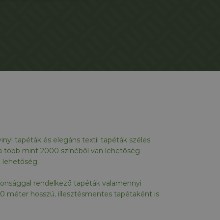
inyl tapéták és elegáns textil tapéták széles
tta több mint 2000 színéből van lehetőség
n lehetőség.
jdonsággal rendelkező tapéták valamennyi
30 méter hosszú, illesztésmentes tapétaként is