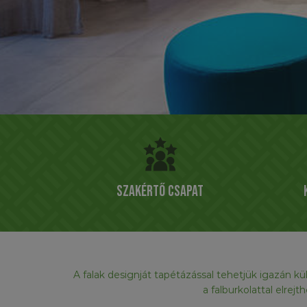
Szakértő csapat
A falak designját tapétázással tehetjük igazán k
a falburkolattal elrej