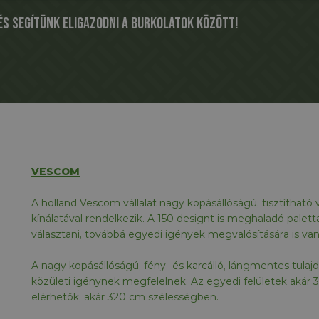
s segítünk eligazodni a burkolatok között!
VESCOM
A holland Vescom vállalat nagy kopásállóságú, tisztítható v
kínálatával rendelkezik. A 150 designt is meghaladó pale
választani, továbbá egyedi igények megvalósítására is va
A nagy kopásállóságú, fény- és karcálló, lángmentes tula
közületi igénynek megfelelnek. Az egyedi felületek akár 
elérhetők, akár 320 cm szélességben.