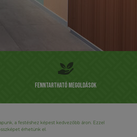
Fenntartható megoldások
 kapunk, a festéshez képest kedvezőbb áron. Ezzel
 összképet érhetünk el.