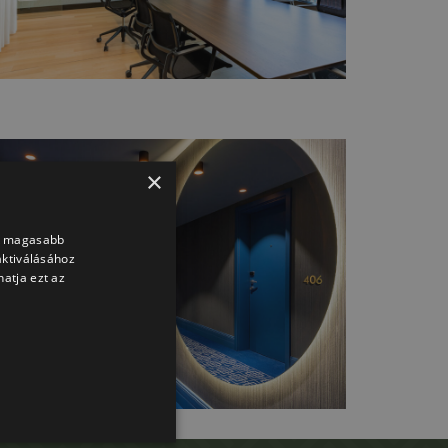
×
nk magasabb
aktiválásához
atja ezt az