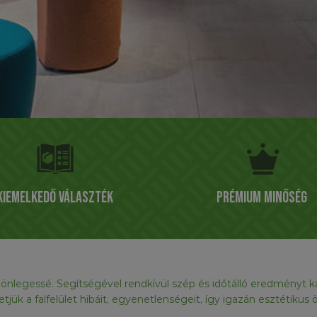
Kiemelkedő választék
Prémium minőség
ülönlegessé. Segítségével rendkívül szép és időtálló eredményt
thetjük a falfelület hibáit, egyenetlenségeit, így igazán esztétikus