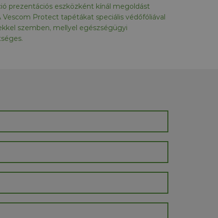
kció prezentációs eszközként kínál megoldást
 Vescom Protect tapétákat speciális védőfóliával
erekkel szemben, mellyel egészségügyi
tséges.