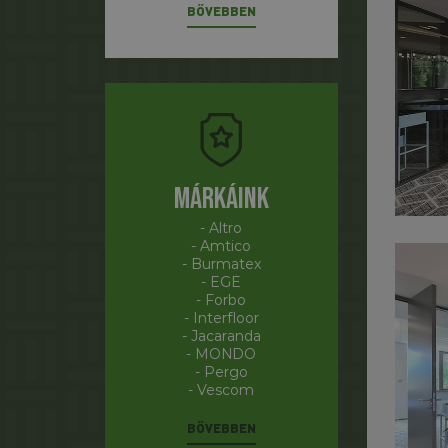
BŐVEBBEN
Márkáink
- Altro
- Amtico
- Burmatex
- EGE
- Forbo
- Interfloor
- Jacaranda
- MONDO
- Pergo
- Vescom
BŐVEBBEN