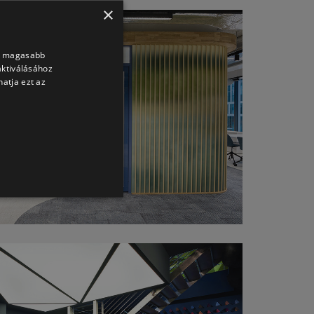
×
nk magasabb
aktiválásához
atja ezt az