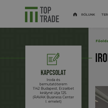
RÓLUNK
TER
Főolda
Iro
Kapcsolat
Iroda és
bemutatóterem
1142 Budapest, Erzsébet
királyné útja 125.
(RAVAK Business Center
I. emelet)