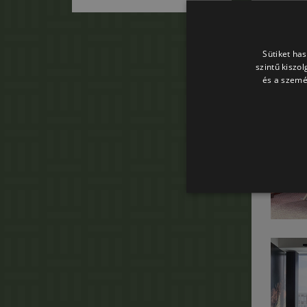
Sütiket ha
szintű kiszo
és a szemé