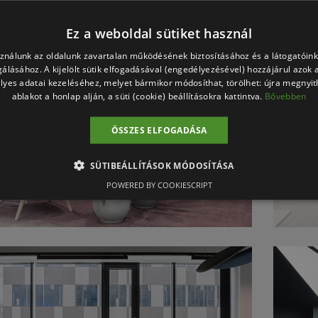
Ez a weboldal sütiket használ
sználunk az oldalunk zavartalan működésének biztosításához és a látogatói
lgálásához. A kijelölt sütik elfogadásával (engedélyezésével) hozzájárul azok 
lyes adatai kezeléséhez, melyet bármikor módosíthat, törölhet: újra megnyith
ablakot a honlap alján, a süti (cookie) beállításokra kattintva.
Bővebben
ÖSSZES ELFOGADÁSA
SÜTIBEÁLLÍTÁSOK MÓDOSÍTÁSA
POWERED BY COOKIESCRIPT